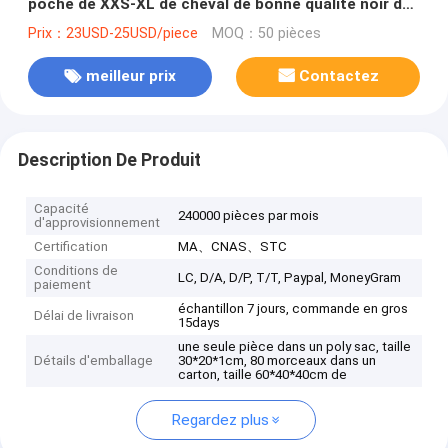
poche de XXS-XL de cheval de bonne qualité noir de
Buttton
Prix：23USD-25USD/piece
MOQ：50 pièces
meilleur prix
Contactez
Description De Produit
Capacité
240000 pièces par mois
d'approvisionnement
Certification
MA、CNAS、STC
Conditions de
LC, D/A, D/P, T/T, Paypal, MoneyGram
paiement
échantillon 7 jours, commande en gros
Délai de livraison
15days
une seule pièce dans un poly sac, taille
Détails d'emballage
30*20*1cm, 80 morceaux dans un
carton, taille 60*40*40cm de
Regardez plus