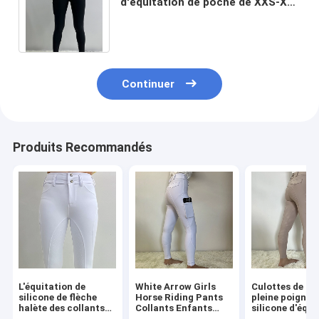
d'équitation de poche de XXS-XL
de cheval de bonne qualité noir de
Buttton
Continuer
Produits Recommandés
L'équitation de
White Arrow Girls
Culottes de si
silicone de flèche
Horse Riding Pants
pleine poignée
halète des collants
Collants Enfants
silicone d'équi
de femmes équestres
Equestrian Avec
d'enfants kaki