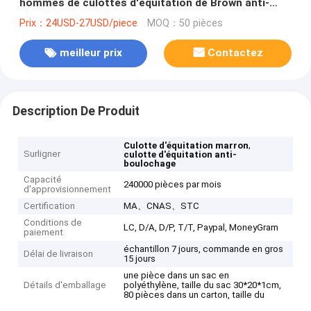
hommes de culottes d'équitation de Brown anti-
boulochage
Prix：24USD-27USD/piece
MOQ：50 pièces
meilleur prix
Contactez
Description De Produit
,
Culotte d'équitation marron
Surligner
culotte d'équitation anti-
boulochage
Capacité
240000 pièces par mois
d'approvisionnement
Certification
MA、CNAS、STC
Conditions de
LC, D/A, D/P, T/T, Paypal, MoneyGram
paiement
échantillon 7 jours, commande en gros
Délai de livraison
15 jours
une pièce dans un sac en
Détails d'emballage
polyéthylène, taille du sac 30*20*1cm,
80 pièces dans un carton, taille du