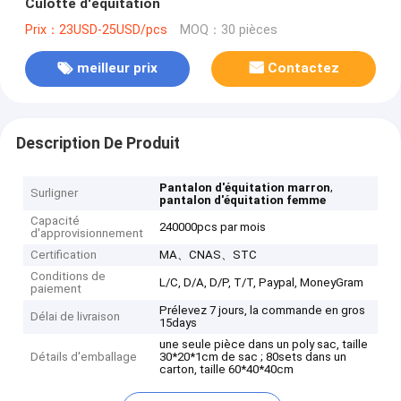
Culotte d'équitation
Prix：23USD-25USD/pcs
MOQ：30 pièces
meilleur prix
Contactez
Description De Produit
,
Pantalon d'équitation marron
Surligner
pantalon d'équitation femme
Capacité
240000pcs par mois
d'approvisionnement
Certification
MA、CNAS、STC
Conditions de
L/C, D/A, D/P, T/T, Paypal, MoneyGram
paiement
Prélevez 7 jours, la commande en gros
Délai de livraison
15days
une seule pièce dans un poly sac, taille
Détails d'emballage
30*20*1cm de sac ; 80sets dans un
carton, taille 60*40*40cm