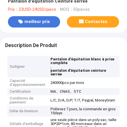
Pantalon d'équitation Ceinture serrée
Prix：23USD-24USD/piece
MOQ：50pieces
meilleur prix
Contactez
Description De Produit
Pantalon d'équitation blanc à prise
complète
Surligner
,
pantalon d'équitation ceinture
serrée
Capacité
240000pcs par mois
d'approvisionnement
Certification
MA、CNAS、STC
Conditions de
L/C, D/A, D/P, T/T, Paypal, MoneyGram
paiement
Prélevez 7 jours, la commande en gros
Délai de livraison
15days
une seule pièce dans un poly sac, taille
Détails d'emballage
30*20*1cm, 80 morceaux dans un