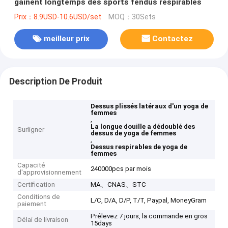
gainent longtemps des sports fendus respirables
Prix：8.9USD-10.6USD/set
MOQ：30Sets
meilleur prix
Contactez
Description De Produit
Dessus plissés latéraux d'un yoga de
femmes
,
La longue douille a dédoublé des
Surligner
dessus de yoga de femmes
,
Dessus respirables de yoga de
femmes
Capacité
240000pcs par mois
d'approvisionnement
Certification
MA、CNAS、STC
Conditions de
L/C, D/A, D/P, T/T, Paypal, MoneyGram
paiement
Prélevez 7 jours, la commande en gros
Délai de livraison
15days