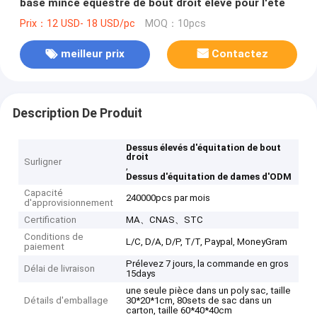
base mince équestre de bout droit élevé pour l'été
Prix：12 USD- 18 USD/pc
MOQ：10pcs
meilleur prix
Contactez
Description De Produit
Dessus élevés d'équitation de bout
droit
Surligner
,
Dessus d'équitation de dames d'ODM
Capacité
240000pcs par mois
d'approvisionnement
Certification
MA、CNAS、STC
Conditions de
L/C, D/A, D/P, T/T, Paypal, MoneyGram
paiement
Prélevez 7 jours, la commande en gros
Délai de livraison
15days
une seule pièce dans un poly sac, taille
Détails d'emballage
30*20*1cm, 80sets de sac dans un
carton, taille 60*40*40cm