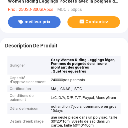
Women Riding Leggings Pockets avec la poignée de
silicone
Prix：25USD-30USD/pcs
MOQ：50pcs
meilleur prix
Contactez
Description De Produit
,
Gray Women Riding Leggings léger
Femmes de poignée de silicone
Surligner
montant des guêtres
,
Guêtres équestres
Capacité
240000pcs par mois
d'approvisionnement
Certification
MA、CNAS、STC
Conditions de
L/C, D/A, D/P, T/T, Paypal, MoneyGram
paiement
échantillon 7 jours, commande en gros
Délai de livraison
15days
une seule pièce dans un poly sac, taille
Détails d'emballage
30*20*1cm, 80sets de sac dans un
carton, taille 60*40*40cm