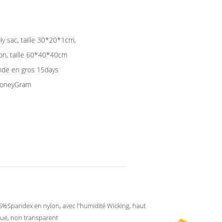
y sac, taille 30*20*1cm,
on, taille 60*40*40cm
nde en gros 15days
 MoneyGram
%Spandex en nylon, avec l'humidité Wicking, haut
que, non transparent