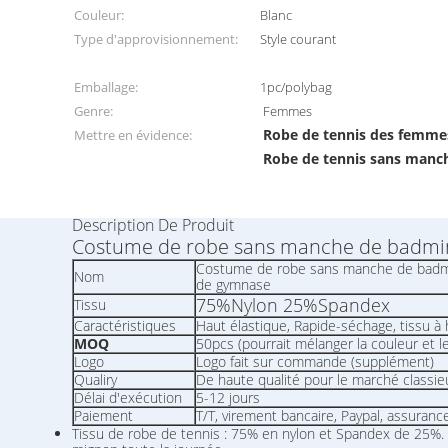
Couleur:
Blanc
Type d'approvisionnement:
Style courant
Emballage:
1pc/polybag
Genre:
Femmes
Robe de tennis des femm
Mettre en évidence:
Robe de tennis sans man
Description De Produit
Costume de robe sans manche de badmint
Costume de robe sans manche de badmin
Nom
de gymnase
75%Nylon 25%Spandex
Tissu
Caractéristiques
Haut élastique, Rapide-séchage, tissu à h
MOQ
50pcs (pourrait mélanger la couleur et les
Logo
Logo fait sur commande (supplément)
Qualiry
De haute qualité pour le marché classie
Délai d'exécution
5-12 jours
Paiement
T/T, virement bancaire, Paypal, assuran
Tissu de robe de tennis : 75% en nylon et Spandex de 25%. 