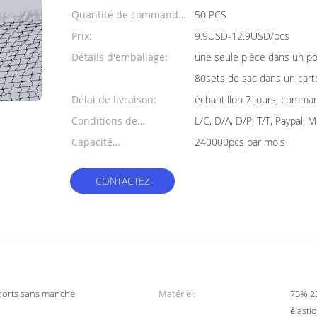
Quantité de commande
50 PCS
min:
Prix:
9.9USD-12.9USD/pcs
Détails d'emballage:
une seule pièce dans un pol
80sets de sac dans un cart
Délai de livraison:
échantillon 7 jours, comma
Conditions de
L/C, D/A, D/P, T/T, Paypal,
paiement:
Capacité
240000pcs par mois
d'approvisionnement:
CONTACTEZ
ports sans manche
Matériel:
75% 25
élasti