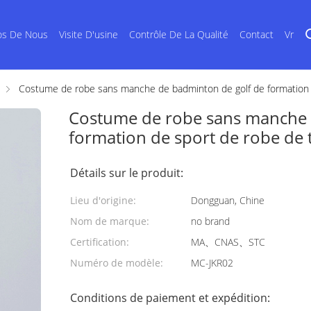
os De Nous
Visite D'usine
Contrôle De La Qualité
Contact
Vr
Costume de robe sans manche de badminton de golf de formation
Costume de robe sans manche 
formation de sport de robe de
Détails sur le produit:
Lieu d'origine:
Dongguan, Chine
Nom de marque:
no brand
Certification:
MA、CNAS、STC
Numéro de modèle:
MC-JKR02
Conditions de paiement et expédition: