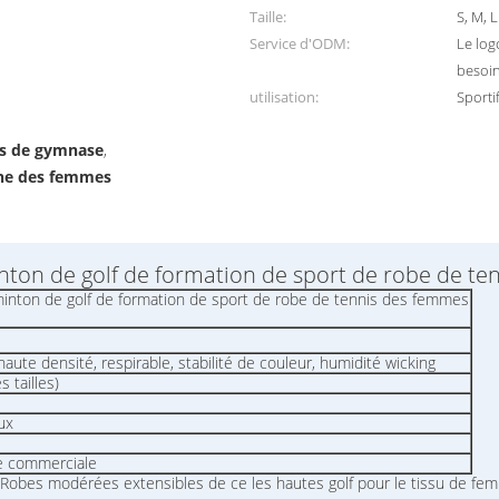
Taille:
S, M, L
Service d'ODM:
Le log
besoin
utilisation:
Sportif
es de gymnase
,
che des femmes
on de golf de formation de sport de robe de t
ton de golf de formation de sport de robe de tennis des femmes
aute densité, respirable, stabilité de couleur, humidité wicking
 tailles)
ux
ce commerciale
Robes modérées extensibles de ce les hautes golf pour le tissu de femm