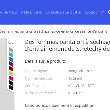
os De Nous
Visite D'usine
Contrôle De La Qualité
Contact
Vr
Des femmes pantalon à séchage rapide en nylon de séance d'entraîneme
Des femmes pantalon à séchage
d'entraînement de Stretechy de 
Détails sur le produit:
Lieu d'origine:
Dongguan, Chine
Nom de marque:
No Brand
Certification:
MA、CNAS、STC
Numéro de modèle:
MC-B037
Conditions de paiement et expédition: