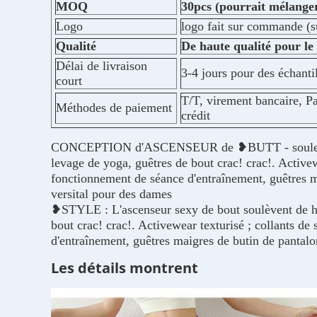
MOQ
30pcs (pourrait mélanger 
Logo
logo fait sur commande (
Qualité
De haute qualité pour le
Délai de livraison
3-4 jours pour des échanti
court
T/T, virement bancaire, P
Méthodes de paiement
crédit
CONCEPTION d'ASCENSEUR de ❥BUTT - soulever sex
levage de yoga, guêtres de bout crac! crac!. Activew
fonctionnement de séance d'entraînement, guêtres ma
versital pour des dames
❥STYLE : L'ascenseur sexy de bout soulèvent de hau
bout crac! crac!. Activewear texturisé ; collants d
d'entraînement, guêtres maigres de butin de pantalo
Les détails montrent