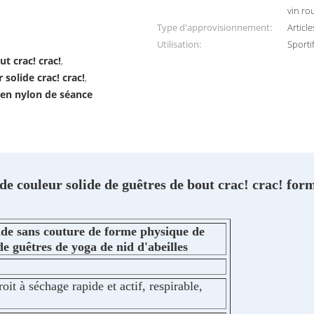
vin ro
Type d'approvisionnement:
Articl
Utilisation:
Sporti
t crac! crac!
,
solide crac! crac!
,
 en nylon de séance
e couleur solide de guêtres de bout crac! crac! form
ide sans couture de forme physique de
de guêtres de yoga de nid d'abeilles
it à séchage rapide et actif, respirable,