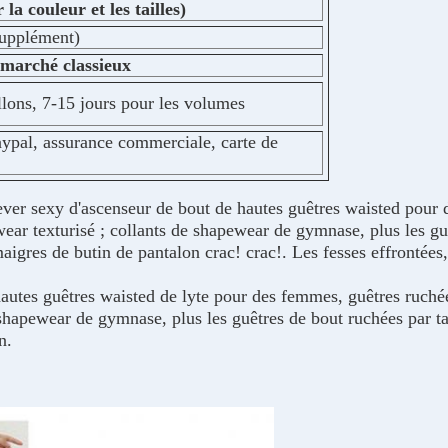
la couleur et les tailles)
supplément)
 marché classieux
llons, 7-15 jours pour les volumes
aypal, assurance commerciale, carte de
y d'ascenseur de bout de hautes guêtres waisted pour des
ear texturisé ; collants de shapewear de gymnase, plus les guê
igres de butin de pantalon crac! crac!. Les fesses effrontées,
tes guêtres waisted de lyte pour des femmes, guêtres ruchée
e shapewear de gymnase, plus les guêtres de bout ruchées par t
n.