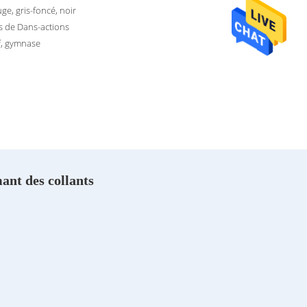
uge, gris-foncé, noir
es de Dans-actions
f, gymnase
ant des collants