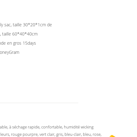
ly sac, taille 30*20*1cm de
n, taille 60*40*40cm
nde en gros 15days
 MoneyGram
able, à séchage rapide, confortable, humidité wicking
eurs, rouge pourpre, vert clair, gris, bleu-clair, bleu, rose,