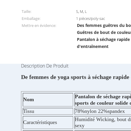
Taille:
S, M, L
Emballage:
1 pièces/poly-sac
Des femmes guêtres du bou
Mettre en évidence:
Guêtres de bout de couleur 
Pantalon à séchage rapide
d'entraînement
Description De Produit
De femmes de yoga sports à séchage rapide d
Pantalon de séchage rap
Nom
sports de couleur solide 
Tissu
78%nylon 22%spandex
Humidité Wicking, bout dro
Caractéristiques
sexy