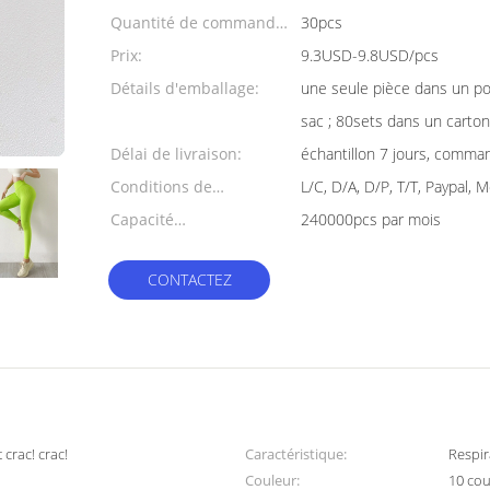
Quantité de commande
30pcs
min:
Prix:
9.3USD-9.8USD/pcs
Détails d'emballage:
une seule pièce dans un po
sac ; 80sets dans un carto
Délai de livraison:
échantillon 7 jours, comma
Conditions de
L/C, D/A, D/P, T/T, Paypal,
paiement:
Capacité
240000pcs par mois
d'approvisionnement:
CONTACTEZ
 crac! crac!
Caractéristique:
Respir
Couleur:
10 coul