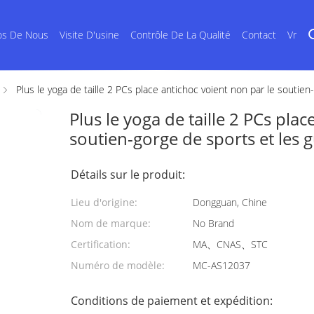
os De Nous
Visite D'usine
Contrôle De La Qualité
Contact
Vr
Plus le yoga de taille 2 PCs place antichoc voient non par le soutien
Plus le yoga de taille 2 PCs pla
soutien-gorge de sports et les 
Détails sur le produit:
Lieu d'origine:
Dongguan, Chine
Nom de marque:
No Brand
Certification:
MA、CNAS、STC
Numéro de modèle:
MC-AS12037
Conditions de paiement et expédition: