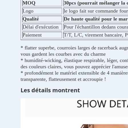
MOQ
30pcs (pourrait mélanger la co
Logo
le logo fait sur commande four
Qualité
De haute qualité pour le mar
Délai d'exécution
Pour l'échantillon dedans coura
Paiement
T/T, L/C, virement bancaire, 
* flatter superbe, courroies larges de racerback aug
vous gardent les courbes avec du charme
* humidité-wicking, élastique respirable, léger, con
des couleurs claires, vous pouvez apprécier l'amuse
* profondément le matériel extensible de 4 manières 
transparente, flatteusement et accroupie !
Les détails montrent