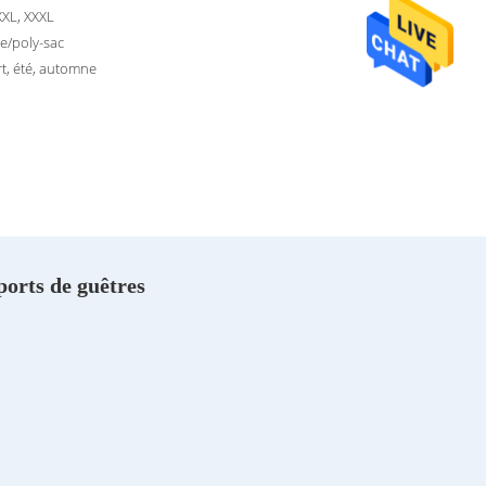
 XXL, XXXL
le/poly-sac
t, été, automne
ports de guêtres