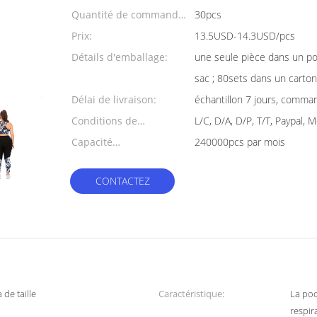
Quantité de commande
30pcs
min:
Prix:
13.5USD-14.3USD/pcs
Détails d'emballage:
une seule pièce dans un po
sac ; 80sets dans un carto
Délai de livraison:
échantillon 7 jours, comma
Conditions de
L/C, D/A, D/P, T/T, Paypal,
paiement:
Capacité
240000pcs par mois
d'approvisionnement:
CONTACTEZ
de taille
Caractéristique:
La poc
respir