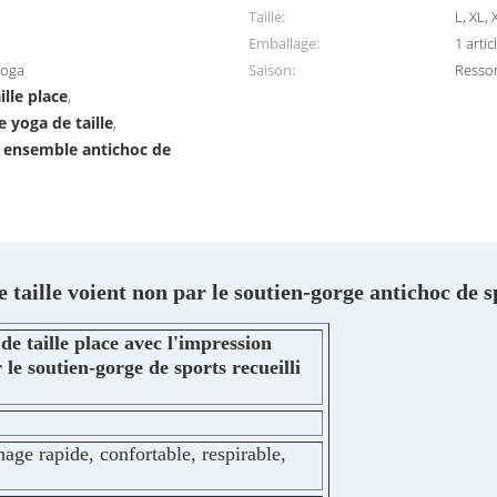
Taille:
L, XL,
Emballage:
1 artic
yoga
Saison:
Ressor
ille place
,
 yoga de taille
,
t ensemble antichoc de
 taille voient non par le soutien-gorge antichoc de s
de taille place avec l'impression
 le soutien-gorge de sports recueilli
age rapide, confortable, respirable,