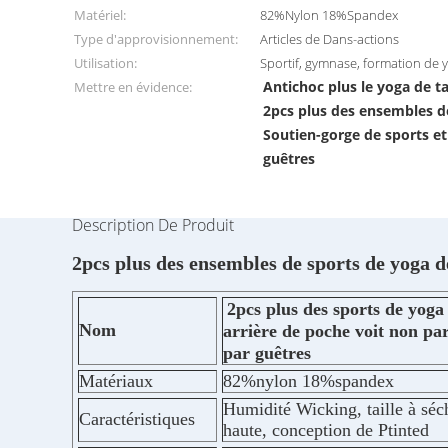
Matériel:
82%Nylon 18%Spandex
Type d'approvisionnement:
Articles de Dans-actions
Utilisation:
Sportif, gymnase, formation de 
Antichoc plus le yoga de ta
Mettre en évidence:
2pcs plus des ensembles de
Soutien-gorge de sports e
guêtres
Description De Produit
2pcs plus des ensembles de sports de yoga de
2pcs plus des sports de yoga 
Nom
arrière de poche voit non par
par guêtres
Matériaux
82%nylon 18%spandex
Humidité Wicking, taille à séch
Caractéristiques
haute, conception de Ptinted