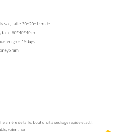
ly sac, taille 30*20*1cm de
n, taille 60*40*40cm
nde en gros 15days
 MoneyGram
he arrière de taille, bout droit à séchage rapide et actif,
able, voient non