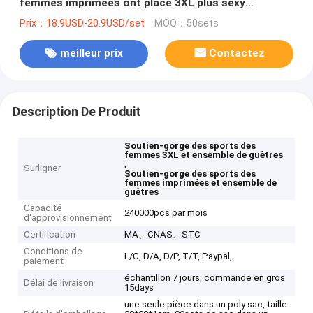
femmes imprimées ont placé 3XL plus sexy
respirable de taille
Prix：18.9USD-20.9USD/set
MOQ：50sets
meilleur prix
Contactez
Description De Produit
Soutien-gorge des sports des
femmes 3XL et ensemble de guêtres
,
Surligner
Soutien-gorge des sports des
femmes imprimées et ensemble de
guêtres
Capacité
240000pcs par mois
d'approvisionnement
Certification
MA、CNAS、STC
Conditions de
L/C, D/A, D/P, T/T, Paypal,
paiement
échantillon 7 jours, commande en gros
Délai de livraison
15days
une seule pièce dans un poly sac, taille