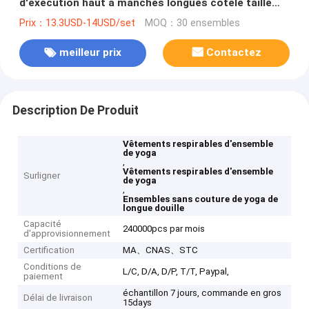
d'exécution haut à manches longues côtelé taille
haute
Prix：13.3USD-14USD/set
MOQ：30 ensembles
meilleur prix
Contactez
Description De Produit
Vêtements respirables d'ensemble
de yoga
,
Vêtements respirables d'ensemble
Surligner
de yoga
,
Ensembles sans couture de yoga de
longue douille
Capacité
240000pcs par mois
d'approvisionnement
Certification
MA、CNAS、STC
Conditions de
L/C, D/A, D/P, T/T, Paypal,
paiement
échantillon 7 jours, commande en gros
Délai de livraison
15days