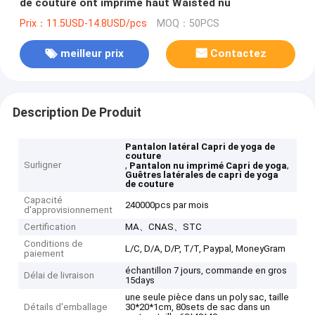
de couture ont imprimé haut Waisted nu
Prix：11.5USD-14.8USD/pcs
MOQ：50PCS
meilleur prix
Contactez
Description De Produit
Pantalon latéral Capri de yoga de
couture
Surligner
,
,
Pantalon nu imprimé Capri de yoga
Guêtres latérales de capri de yoga
de couture
Capacité
240000pcs par mois
d'approvisionnement
Certification
MA、CNAS、STC
Conditions de
L/C, D/A, D/P, T/T, Paypal, MoneyGram
paiement
échantillon 7 jours, commande en gros
Délai de livraison
15days
une seule pièce dans un poly sac, taille
Détails d'emballage
30*20*1cm, 80sets de sac dans un