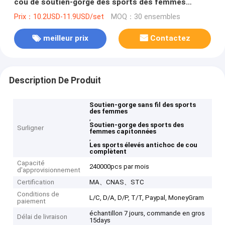
cou de soutien-gorge des sports des femmes
capitonnées complètent
Prix：10.2USD-11.9USD/set
MOQ：30 ensembles
meilleur prix
Contactez
Description De Produit
Soutien-gorge sans fil des sports
des femmes
,
Soutien-gorge des sports des
Surligner
femmes capitonnées
,
Les sports élevés antichoc de cou
complètent
Capacité
240000pcs par mois
d'approvisionnement
Certification
MA、CNAS、STC
Conditions de
L/C, D/A, D/P, T/T, Paypal, MoneyGram
paiement
échantillon 7 jours, commande en gros
Délai de livraison
15days